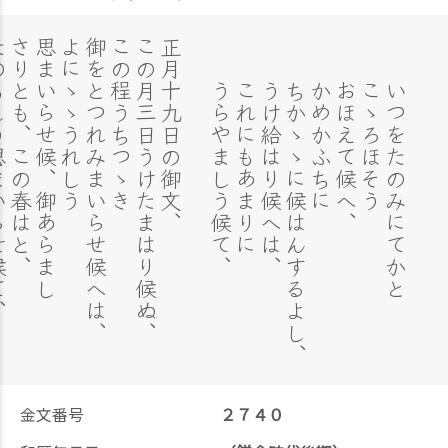
らせ候て、
さりとも、この春はと、
思まいらせ候、御あらまし
よにゝゝうれしう
御をとつれみまいらせ候へは、
この程うちつゝき
この月三日うけたまはり候ぬ、
正月十九日の御文、
うらやましう候て、
これにもあまりに
うけ給はり候へは、
ちかゝゝに候はんするよし、
かめかふちに
おほえて候へ、
こゝろほそう
いつをたのみにてかと
金文番号
２７４０