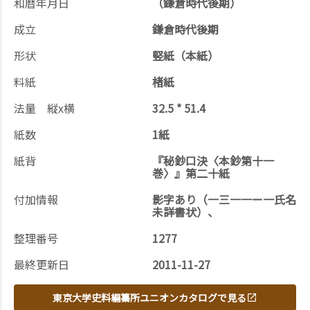
和暦年月日
（鎌倉時代後期）
成立
鎌倉時代後期
形状
竪紙（本紙）
料紙
楮紙
法量 縦x横
32.5 * 51.4
紙数
1紙
紙背
『秘鈔口決〈本鈔第十一
巻〉』第二十紙
付加情報
影字あり（一三一一ー一氏名
未詳書状）、
整理番号
1277
最終更新日
2011-11-27
東京大学史料編纂所ユニオンカタログで見る