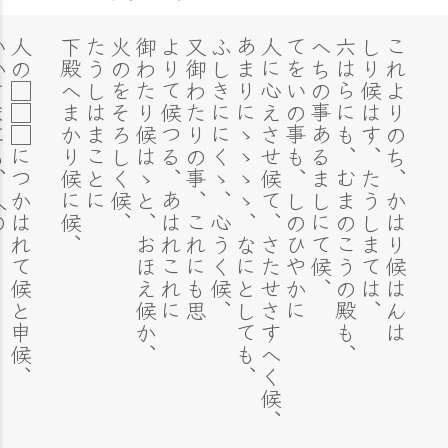
も、人の
人の□□□につかはれて候と申候、
下殿へまかり候に候、
たうしはまことに
火のをそろしく候、
御わたり候はゝと、おほえ候か、
よりて候つる、あはれこれに
又御わたりの事、これにも思
ふしきににくゝ、心うく候、
あまりにゝゝゝゝ、なにとしても、
人に心えさせ候て、さたせさすへく候、
てをいの事も、しのひやかに
へちの事あるましにて候、
六はらにも、むまのこうの殿も、
しり候はす、たうしまては、
これよりのち、かはり候はんは