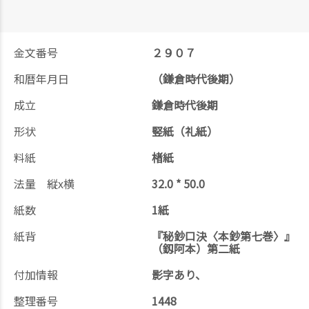
金文番号
２９０７
和暦年月日
（鎌倉時代後期）
成立
鎌倉時代後期
形状
竪紙（礼紙）
料紙
楮紙
法量 縦x横
32.0 * 50.0
紙数
1紙
紙背
『秘鈔口決〈本鈔第七巻〉』
（釼阿本）第二紙
付加情報
影字あり、
整理番号
1448