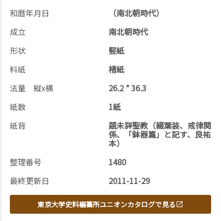
和暦年月日
（南北朝時代）
成立
南北朝時代
形状
竪紙
料紙
楮紙
法量 縦x横
26.2 * 36.3
紙数
1紙
紙背
題未詳聖教（綴葉装、戒律関
係、「鉢器篇」と記す、良祐
本）
整理番号
1480
最終更新日
2011-11-29
東京大学史料編纂所ユニオンカタログで見る