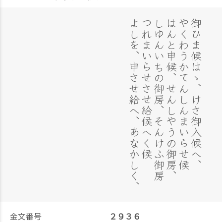
よしを、申させ給へ、あなかしく、
つれまいらせさせ給候へく候
しゆんいちの御房、そんけふ御房
はんと申候、せんしやうの御房、
やくわうかてんしんまいらせ候
御ひま候はゝ、けさ御入候へ、
金文番号
２９３６