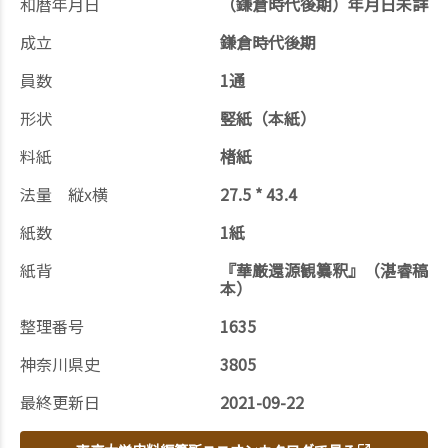
和暦年月日
（鎌倉時代後期）年月日未詳
成立
鎌倉時代後期
員数
1通
形状
竪紙（本紙）
料紙
楮紙
法量 縦x横
27.5 * 43.4
紙数
1紙
紙背
『華厳還源観纂釈』（湛睿稿
本）
整理番号
1635
神奈川県史
3805
最終更新日
2021-09-22