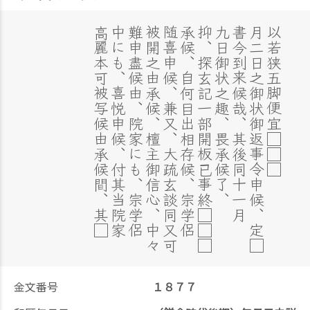
高麗本可被写候由承候間、其□
中にも、喜悦申候、付其当院家
難申盡候由、院家にも、宗学侶
被開之由承候、檀主御信心、中々
随喜申候、兼又、大疏玄談同又可
承候、自何目出相存候、宗学侶
抑、探玄記一部開板已事終□□□
九日御状之趣、畏承候了、
書今到来候哉、其後同十一月
月二日之御状御返事令申候、定□
以若狭五脚便宜□□□
金文番号
１８７７