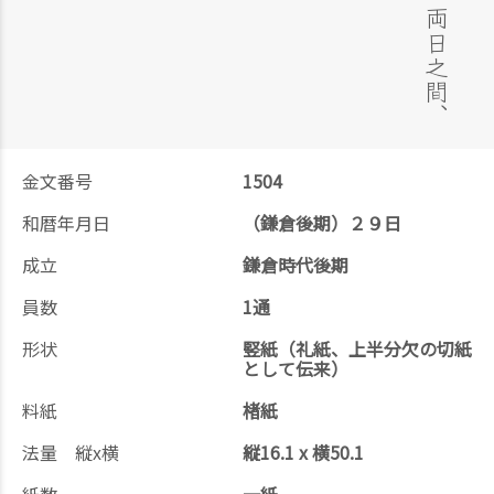
金文番号
1504
和暦年月日
（鎌倉後期）２９日
成立
鎌倉時代後期
員数
1通
形状
竪紙（礼紙、上半分欠の切紙
として伝来）
料紙
楮紙
法量 縦x横
縦16.1 x 横50.1