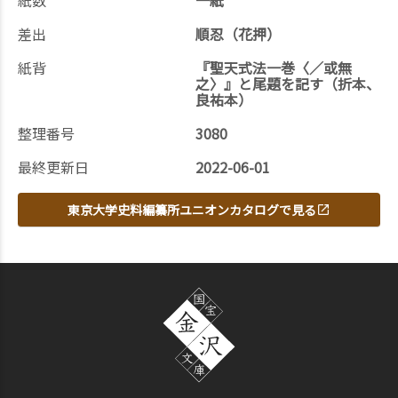
紙数
一紙
差出
順忍（花押）
紙背
『聖天式法一巻〈／或無
之〉』と尾題を記す（折本、
良祐本）
整理番号
3080
最終更新日
2022-06-01
東京大学史料編纂所ユニオンカタログで見る