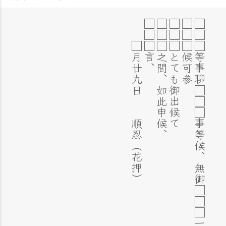
□月廿九日 順忍（花押）
□□□言、
□□□之間、如此申候、
□□□とても御出候て
□□□候可参
□□□等事聊□□□事等候、無御□□□一両日之間、