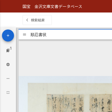
国宝 金沢文庫文書データベース
検索結果
Mirador
viewer
順忍書状
順忍書状
1