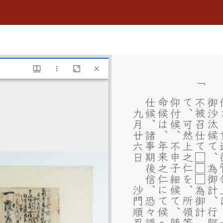
九月廿六日 沙門順忍
仕候、諸事期後信、恐々謹言、
命候は、年来之仁にて候へ、可被召
仰付候、不申子細候て、随貴辺御
て、可然上之仁を、所領等とも可被
「 不被召仕て□□□為御計
御沙汰候て、為御計、行阿を□」
候き、貴辺