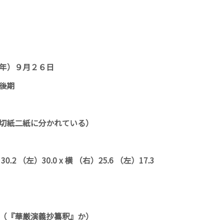
年）９月２６日
後期
切紙二紙に分かれている）
0.2 （左）30.0 x 横 （右）25.6 （左）17.3
（『華厳演義抄纂釈』か）