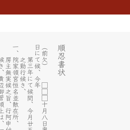
御管領上は、一円に
房主無実候之旨、行阿申付
一、院家領宮恒名並散在所、
之勤行候き、
第三年にて候間、今月廿五日仏事
年
順忍書状