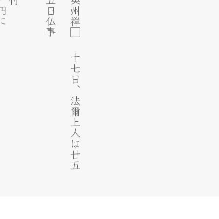
（
前
欠
）
□
□
□
十
月
八
日
奥
州
禅
□
十
七
日
、
法
爾
上
人
は
廿
五
日
に
て
候
、
今