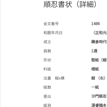
順忍書状（詳細）
金文番号
1486
和暦年月日
（正和元
成立
鎌倉時代
員数
1通
形状
竪紙（縦
料紙
楮紙
法量 縦x横
縦 （右）3
紙数
一紙
差出
沙門順忍
紙背
湛睿稿本