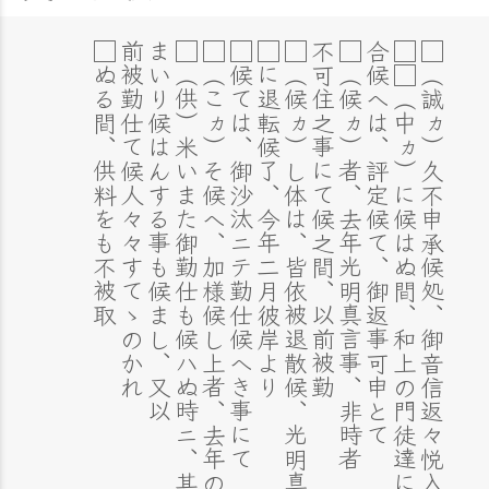
□ぬる間、供料をも不被取
前被勤仕て候人々々すてゝのかれ
まいり候はんする事も候まし、又以
□（供）米いまた御勤仕も候ハぬ時ニ、其へ
□（こヵ）そ候へ、加様候し上者、去年の
□候ては、御沙汰ニテ勤仕候へき事にて
□に退転候了、今年二月彼岸より
□（候ヵ）し体は、皆依被退散候、光明真言
不可住之事にて候之間、以前被勤
□（候ヵ）者、去年光明真言事、非時者
合候へは、評定候て、御返事可申とて
申
□
（
誠
ヵ
）
久
不
申
承
候
処
、
御
音
信
返
々
悦
入
候
、
抑
承
候
光
明
真
言
間
事
、
為
一
身
御
返
事
□
□
（
中
ヵ
）
に
候
は
ぬ
間
、
和
上
の
門
徒
達
に