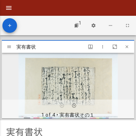
1
Mirador
viewer
実有書状
実有書状
1 of 4
• 実有書状その１
実有書状