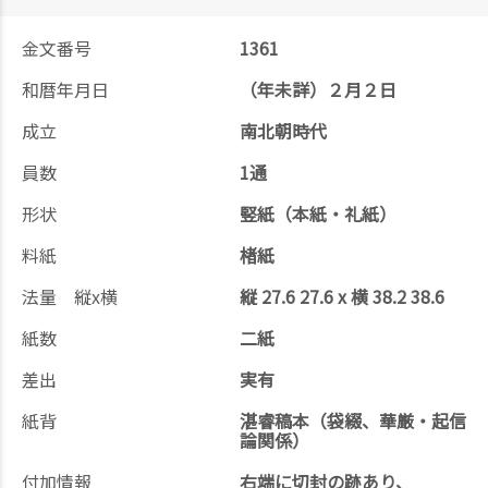
金文番号
1361
和暦年月日
（年未詳）２月２日
成立
南北朝時代
員数
1通
形状
竪紙（本紙・礼紙）
料紙
楮紙
法量 縦x横
縦 27.6 27.6 x 横 38.2 38.6
紙数
二紙
差出
実有
紙背
湛睿稿本（袋綴、華厳・起信
論関係）
付加情報
右端に切封の跡あり、