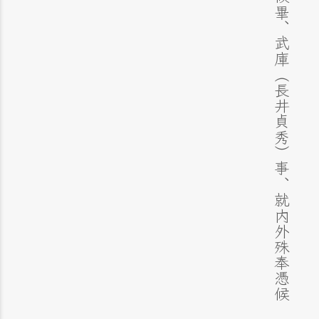
去
月
廿
三
日
禅
札
、
今
月
四
日
到
来
、
条
々
承
候
畢
、
武
庫
（
長
井
貞
秀
）
事
、
就
内
外
殊
奉
憑
候
き
、