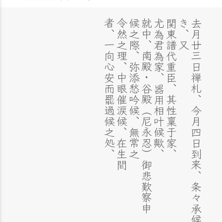
者、一向心安而罷過候之処、
令然之理、中眼催涙候、在生間
候之際、弥添愁吟候、無常之
就中、南殿・谷殿（尼永忍）御悲歎察申
尤為君為家、器用相叶候歟、
関東譜代重臣、其性稟于家、
又