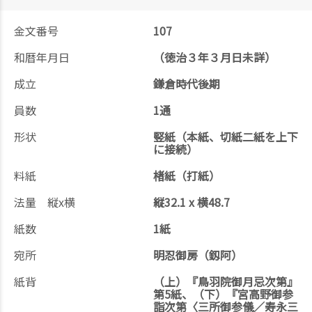
金文番号
107
和暦年月日
（徳治３年３月日未詳）
成立
鎌倉時代後期
員数
1通
形状
竪紙（本紙、切紙二紙を上下
に接続）
料紙
楮紙（打紙）
法量 縦x横
縦32.1 x 横48.7
紙数
1紙
宛所
明忍御房（釼阿）
紙背
（上）『鳥羽院御月忌次第』
第5紙、（下）『宮高野御参
詣次第〈三所御参儀／寿永三